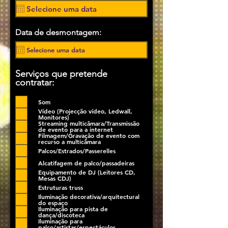
Data de desmontagem:
Serviços que pretende
contratar:
Som
Vídeo (Projecção vídeo, Ledwall,
Monitores)
Streaming multicâmara/Transmissão
de evento para a internet
Filmagem/Gravação de evento com
recurso a multicâmara
Palcos/Estrados/Passerelles
Alcatifagem de palco/passadeiras
Equipamento de DJ (Leitores CD,
Mesas CDJ)
Estruturas truss
Iluminação decorativa/arquitectural
do espaço
Iluminação para pista de
dança/discoteca
Iluminação para
palco/artistas/espectáculos