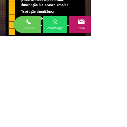
Iluminação luz branca simples
Tradução simultânea
Captação vídeo e/ou fotografia
Púlpito acrílico ou multimédia
Telefone
WhatsApp
Email
Outros:
Descreva-nos com o máximo de
detalhe em que consiste o seu
evento, quais os horários e que
equipamentos ou serviços
pretende da nossa parte: