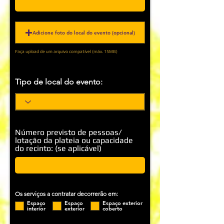
Adicione foto do local do evento (opcional)
Faça upload de um arquivo compatível (máx. 15MB)
Tipo de local do evento:
Número previsto de pessoas/
lotação da plateia ou capacidade
do recinto: (se aplicável)
Os serviços a contratar decorrerão em:
Espaço
Espaço
Espaço exterior
interior
exterior
coberto