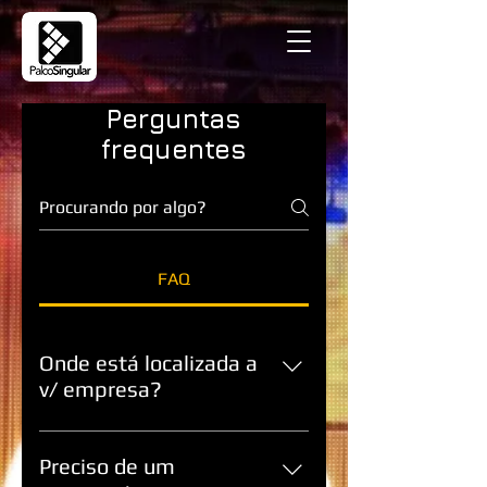
Perguntas
frequentes
FAQ
Onde está localizada a
v/ empresa?
A nossa empresa está localizada
na Ramada, Odivelas, na zona de
Preciso de um